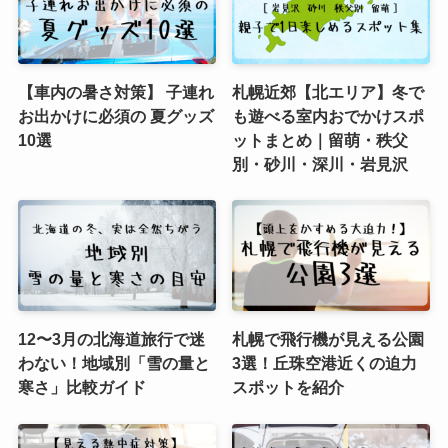
【車内の暑さ対策】 子連れ
札幌近郊【北エリア】冬で
お出かけに必須の 夏グッズ
も遊べる室内おでかけスポ
10選
ットまとめ｜留萌・秩父
別・砂川・深川・岩見沢
12〜3月の北海道旅行で迷
札幌で飛行機が見える公園
わない！地域別「雪の量と
3選！丘珠空港近くの迫力
寒さ」比較ガイド
スポットを紹介