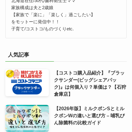
北海道在住/30代/歯科衛生士ママ
家族構成は夫と2歳娘
【家族で「楽に」「楽しく」過ごしたい】
をモットーに発信中！！
子育て/コストコ/ものづくりetc.
人気記事
【コストコ購入品紹介】『ブラッ
クサンダー(ビッグシェアパッ
ク)』は何個入り？単価は？【石狩
倉庫店】
【2026年版】ミルクポンSとミル
クポンWの違いと選び方 – 哺乳び
ん除菌料の比較ガイド