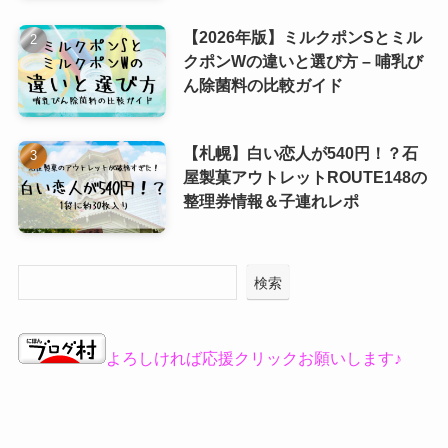
【2026年版】ミルクポンSとミル
クポンWの違いと選び方 – 哺乳び
ん除菌料の比較ガイド
【札幌】白い恋人が540円！？石
屋製菓アウトレットROUTE148の
整理券情報＆子連れレポ
検索
よろしければ応援クリックお願いします♪