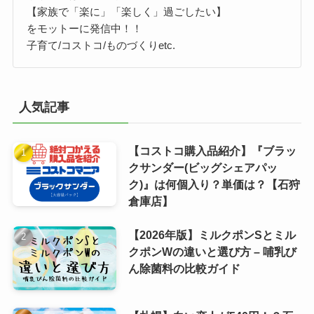
【家族で「楽に」「楽しく」過ごしたい】
をモットーに発信中！！
子育て/コストコ/ものづくりetc.
人気記事
【コストコ購入品紹介】『ブラッ
クサンダー(ビッグシェアパッ
ク)』は何個入り？単価は？【石狩
倉庫店】
【2026年版】ミルクポンSとミル
クポンWの違いと選び方 – 哺乳び
ん除菌料の比較ガイド