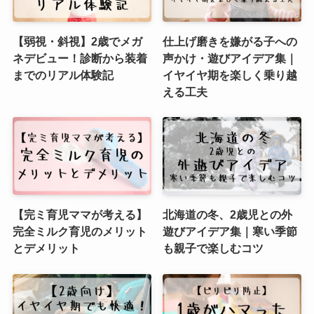
【弱視・斜視】2歳でメガ
仕上げ磨きを嫌がる子への
ネデビュー！診断から装着
声かけ・遊びアイデア集｜
までのリアル体験記
イヤイヤ期を楽しく乗り越
える工夫
【完ミ育児ママが考える】
北海道の冬、2歳児との外
完全ミルク育児のメリット
遊びアイデア集｜寒い季節
とデメリット
も親子で楽しむコツ