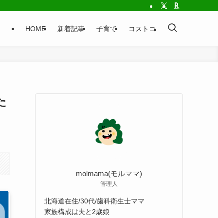
HOME
新着記事
子育て
コストコ
た
molmama(モルママ)
管理人
北海道在住/30代/歯科衛生士ママ
家族構成は夫と2歳娘