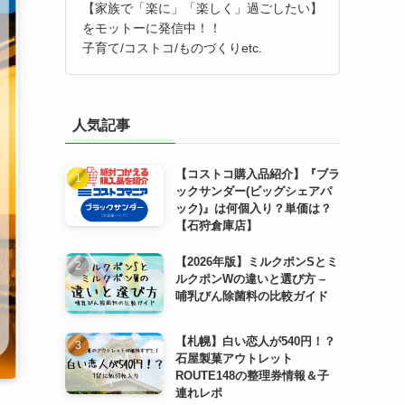
【家族で「楽に」「楽しく」過ごしたい】
をモットーに発信中！！
子育て/コストコ/ものづくりetc.
人気記事
【コストコ購入品紹介】『ブラ
ックサンダー(ビッグシェアパ
ック)』は何個入り？単価は？
【石狩倉庫店】
【2026年版】ミルクポンSとミ
ルクポンWの違いと選び方 –
哺乳びん除菌料の比較ガイド
【札幌】白い恋人が540円！？
石屋製菓アウトレット
ROUTE148の整理券情報＆子
連れレポ