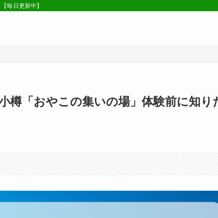
。【毎日更新中】
イ小樽「おやこの集いの場」体験前に知り
す