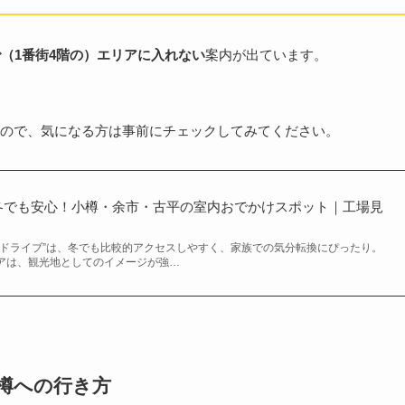
で（1番街4階の）エリアに入れない
案内が出ています。
ので、気になる方は事前にチェックしてみてください。
冬でも安心！小樽・余市・古平の室内おでかけスポット｜工場見
面ドライブ”は、冬でも比較的アクセスしやすく、家族での気分転換にぴったり。
アは、観光地としてのイメージが強…
樽への行き方