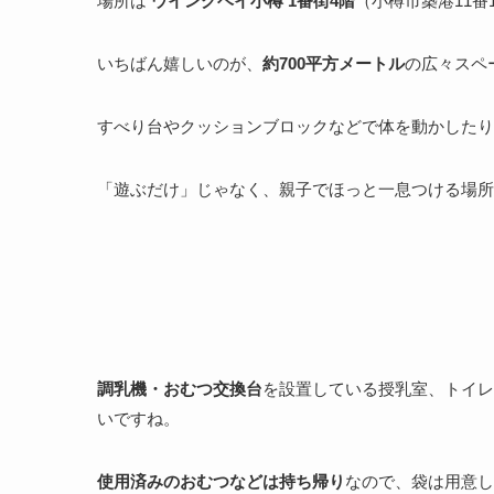
場所は
ウイングベイ小樽 1番街4階
（小樽市築港11番
いちばん嬉しいのが、
約700平方メートル
の広々スペ
すべり台やクッションブロックなどで体を動かしたり
「遊ぶだけ」じゃなく、親子でほっと一息つける場所
調乳機・おむつ交換台
を設置している授乳室、トイレ
いですね。
使用済みのおむつなどは持ち帰り
なので、袋は用意し