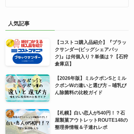
人気記事
【コストコ購入品紹介】『ブラッ
クサンダー(ビッグシェアパッ
ク)』は何個入り？単価は？【石狩
倉庫店】
【2026年版】ミルクポンSとミル
クポンWの違いと選び方 – 哺乳び
ん除菌料の比較ガイド
【札幌】白い恋人が540円！？石
屋製菓アウトレットROUTE148の
整理券情報＆子連れレポ